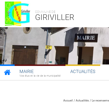
COMMUNE DE
GIRIVILLER
MAIRIE
ACTUALITÉS
Vos élus et la vie de la municipalité
Partager sur Facebook
Partager sur Twitt
Partager s
Par
Accueil
Actualités
Le recenseme