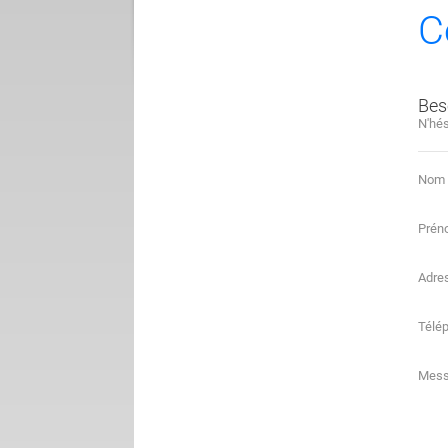
C
Bes
N'hés
Nom
Prén
Adre
Télé
Mes