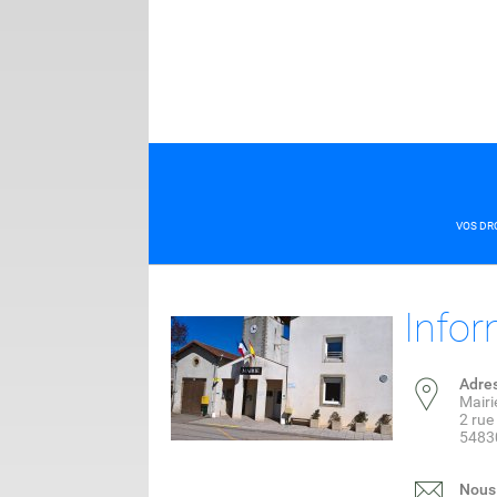
VOS DR
Infor
Adre
Mairie
2 rue
54830
Nous 