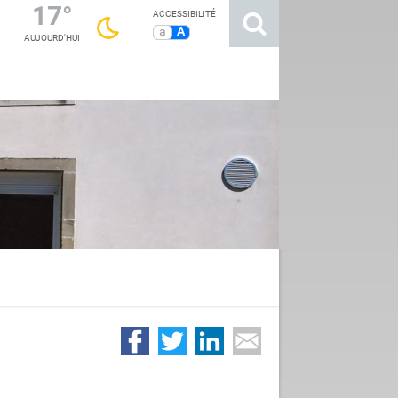
17°
ACCESSIBILITÉ
a
A
AUJOURD'HUI